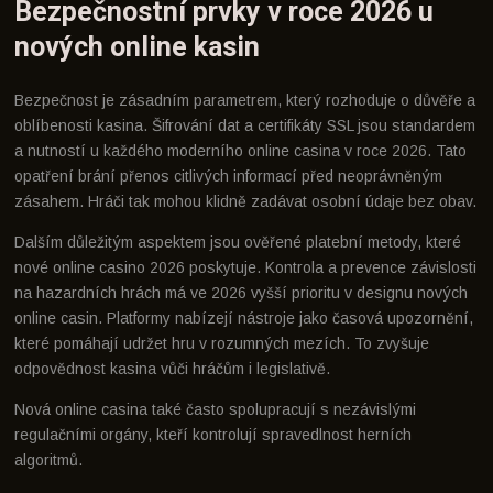
Bezpečnostní prvky v roce 2026 u
nových online kasin
Bezpečnost je zásadním parametrem, který rozhoduje o důvěře a
oblíbenosti kasina. Šifrování dat a certifikáty SSL jsou standardem
a nutností u každého moderního online casina v roce 2026. Tato
opatření brání přenos citlivých informací před neoprávněným
zásahem. Hráči tak mohou klidně zadávat osobní údaje bez obav.
Dalším důležitým aspektem jsou ověřené platební metody, které
nové online casino 2026 poskytuje. Kontrola a prevence závislosti
na hazardních hrách má ve 2026 vyšší prioritu v designu nových
online casin. Platformy nabízejí nástroje jako časová upozornění,
které pomáhají udržet hru v rozumných mezích. To zvyšuje
odpovědnost kasina vůči hráčům i legislativě.
Nová online casina také často spolupracují s nezávislými
regulačními orgány, kteří kontrolují spravedlnost herních
algoritmů.