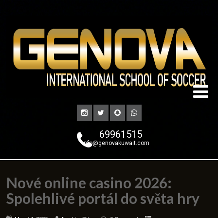
69961515
info@genovakuwait.com
Nové online casino 2026:
Spolehlivé portál do světa hry