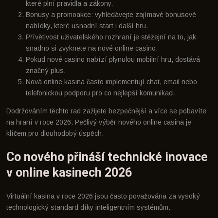
které plní pravidla a zákony.
Bonusy a promoakce: vyhledávejte zajímavé bonusové
nabídky, které usnadní start i další hru.
Přívětivost uživatelského rozhraní je stěžejní na to, jak
snadno si zvyknete na nové online casino.
Pokud nové casino nabízí plynulou mobilní hru, dostává
značný plus.
Nová online kasina často implementují chat, email nebo
telefonickou podporu pro co nejlepší komunikaci.
Dodržováním těchto rad zažijete bezpečnější a více se pobavíte
na hraní v roce 2026. Pečlivý výběr nového online casina je
klíčem pro dlouhodobý úspěch.
Co nového přináší technické inovace
v online kasinech 2026
Virtuální kasina v roce 2026 jsou často považována za vysoký
technologický standard díky inteligentním systémům.