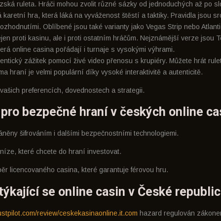
zská ruleta. Hráči mohou zvolit různé sázky od jednoduchých až po sl
á karetní hra, která láká na vyváženost štěstí a taktiky. Pravidla jsou 
rozhodnutími. Oblíbené jsou také varianty jako Vegas Strip nebo Atlantic
ejen proti kasinu, ale i proti ostatním hráčům. Nejznámější verze jso
rá online casina pořádají i turnaje s vysokými výhrami.
tentický zážitek pomocí živé video přenosu s krupiéry. Můžete hrát rule
a hraní je velmi populární díky vysoké interaktivitě a autenticitě.
vašich preferencích, dovednostech a strategii.
 pro bezpečné hraní v českých online c
áněny šifrováním i dalšími bezpečnostními technologiemi.
eníze, které chcete do hraní investovat.
běr licencovaného casina, které garantuje férovou hru.
týkající se online casin v České republi
ustpilot.com/review/ceskekasinaonline.it.com
hazard regulován zákonem,