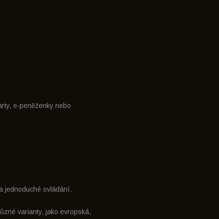
karty, e-peněženky nebo
 a jednoduché ovládání.
různé varianty, jako evropská,