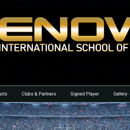
ucts
Clubs & Partners
Signed Player
Gallery