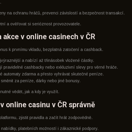
.
ny na ochranu hráčů, prevenci závislostí a bezpečnost transakcí.
tní a ověřovat si serióznost provozovatele.
 akce v online casinech v ČR
onus k prvnímu vkladu, bezplatná zatočení a cashback.
výraznější a nabízí až třinásobek vložené částky.
í pravidelné cashbacky nebo exkluzivní slevy pro věrné hráče.
né automaty zdarma a přesto vyhrávat skutečné peníze.
e směnit za peníze, dárky nebo jiné bonusy.
utné vědět, jak a kdy je využít.
í v online casinu v ČR správně
latformu, zjistit pravidla a začít hrát zodpovědně.
ní nabídky, platebních možností i zákaznické podpory.