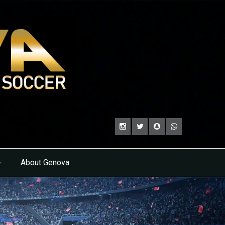
About Genova