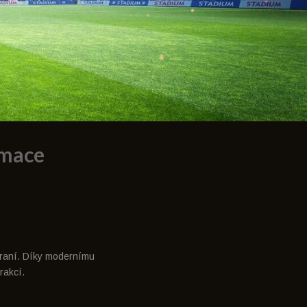
rmace
hraní. Díky modernímu
rakcí.