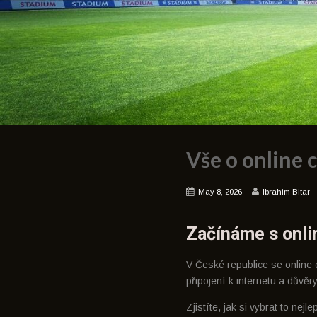
Vše o online 
May 8, 2026
Ibrahim Bitar
Začínáme s onli
V České republice se online 
připojení k internetu a důvě
Zjistíte, jak si vybrat to nejl