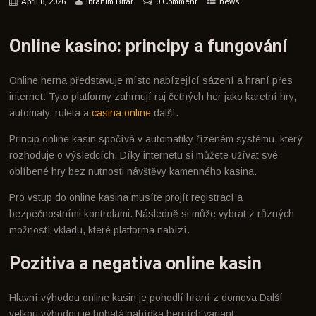
April 8, 2026
Ibrahim Bitar
0 Comment
news
Online kasino: principy a fungování
Online herna představuje místo nabízející sázení a hraní přes
internet. Tyto platformy zahrnují raj četných her jako karetní hry,
automaty, ruleta a
casina online
další.
Princip online kasin spočívá v automatiky řízeném systému, který
rozhoduje o výsledcích. Díky internetu si můžete užívat své
oblíbené hry bez nutnosti návštěvy kamenného kasina.
Pro vstup do online kasina musíte projít registrací a
bezpečnostními kontrolami. Následně si může vybrat z různých
možností vkladu, které platforma nabízí.
Pozitiva a negativa online kasin
Hlavní výhodou online kasin je pohodlí hraní z domova Další
velkou výhodou je bohatá nabídka herních variant