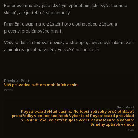
Bonusové nabídky jsou skvělým způsobem, jak zvýšit hodnotu
vkladů, ale je třeba číst podmínky.
Finanční disciplína je zásadní pro dlouhodobou zábavu a
prevenci problémového hraní.
Vždy je dobré sledovat novinky a strategie, abyste byli informováni
a mohli reagovat na změny ve světě online kasin.
Previous Post
Váš průvodce světem mobilních casin
news
Next Post
Paysafecard vklad casino: Nejlepší způsoby proč přidávat
prostředky v online kasinech Vyberte si Paysafecard pro vklad
v kasinu: Vše, co potřebujete vědět Paysafecard a casino:
Snadný způsob vkladu
news