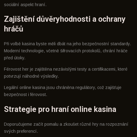
sociální aspekt hraní.
Zajištění důvěryhodnosti a ochrany
hráčů
Při volbě kasina byste měli dbát na jeho bezpečnostní standardy.
Moderní technologie, včetně šifrovacích protokolů, chrání hráče
před útoky.
Férovost her je zajištěna nezávislými testy a certifikacemi, které
potvrzují náhodné výsledky.
Legální online kasina jsou chráněna regulátory, což zajišťuje
bezpečnost i férovost.
Strategie pro hraní online kasina
Doporučujeme začít pomalu a zkoušet různé hry na rozpoznání
svých preferencí.