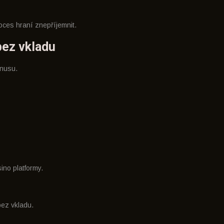
oces hraní znepříjemnit.
bez vkladu
nusu.
ino platformy.
bez vkladu.
.