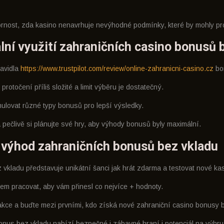
ornost, zda kasino nenavrhuje nevýhodné podmínky, které by mohly pr
lní využití zahraničních casino bonusů 
ravidla
https://www.trustpilot.com/review/online-zahranicni-casino.cz
bo
protočení příliš složité a limit výběru je dostatečný.
ulovat různé typy bonusů pro lepší výsledky.
pečlivě si plánujte své hry, aby výhody bonusů byly maximální.
 výhod zahraničních bonusů bez vkladu
vkladu představuje unikátní šanci jak hrát zdarma a testovat nové kas
sem pracovat, aby vám přinesl co nejvíce + hodnoty.
 akce a buďte mezi prvními, kdo získá nové zahraniční casino bonusy 
onus bez vkladu nabízí bezpečné i zábavné hraní i potenciál na výhru