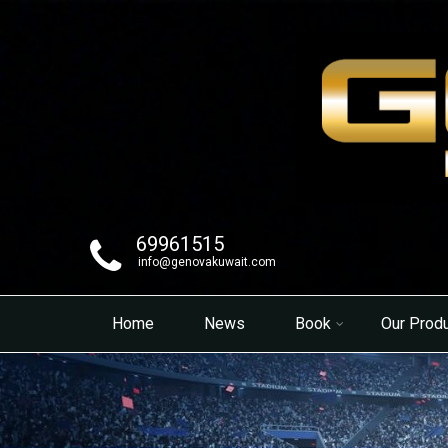
69961515
info@genovakuwait.com
Home
News
Book
Our Prod