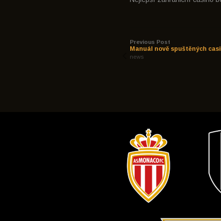
Previous Post
Manuál nově spuštěných casi
news