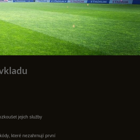
 vkladu
ozkoušet jejich služby
kódy, které nezahrnují první