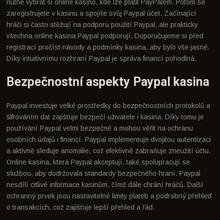
nutné vybrat si online kasino, kde lze platit PayPalem. Potom se
zaregistrujete v kasinu a spojíte svůj Paypal účet. Začínající
hráči si často stěžují na podporu použití Paypal, ale prakticky
všechna online kasina Paypal podporují. Doporučujeme si před
registrací pročíst návody a podmínky kasina, aby bylo vše jasné.
Díky intuitivnímu rozhraní Paypal je správa financí pohodlná.
Bezpečnostní aspekty Paypal kasina
Paypal investuje velké prostředky do bezpečnostních protokolů a
šifrováním dat zajišťuje bezpečí uživatele i kasina. Díky tomu je
používání Paypal velmi bezpečné a mohou věřit na ochranu
osobních údajů i financí. Paypal implementuje dvojitou autentizaci
a aktivně sleduje anomálie, což efektivně zabraňuje zneužití účtu.
Online kasina, která Paypal akceptují, také spolupracují se
službou, aby dodržovala standardy bezpečného hraní. Paypal
nesdílí citlivé informace kasinům, čímž dále chrání hráčů. Další
ochranný prvek jsou nastavitelné limity plateb a podrobný přehled
o transakcích, což zajišťuje lepší přehled a řád.