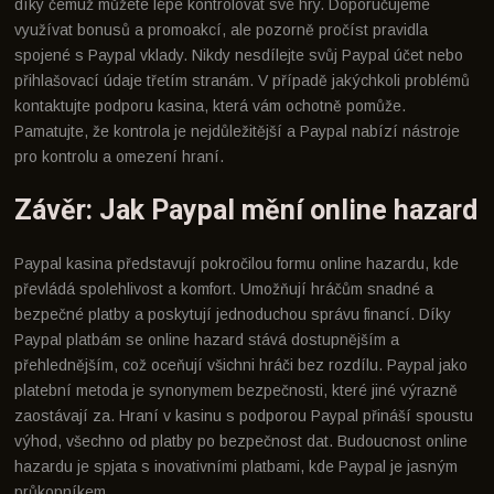
díky čemuž můžete lépe kontrolovat své hry. Doporučujeme
využívat bonusů a promoakcí, ale pozorně pročíst pravidla
spojené s Paypal vklady. Nikdy nesdílejte svůj Paypal účet nebo
přihlašovací údaje třetím stranám. V případě jakýchkoli problémů
kontaktujte podporu kasina, která vám ochotně pomůže.
Pamatujte, že kontrola je nejdůležitější a Paypal nabízí nástroje
pro kontrolu a omezení hraní.
Závěr: Jak Paypal mění online hazard
Paypal kasina představují pokročilou formu online hazardu, kde
převládá spolehlivost a komfort. Umožňují hráčům snadné a
bezpečné platby a poskytují jednoduchou správu financí. Díky
Paypal platbám se online hazard stává dostupnějším a
přehlednějším, což oceňují všichni hráči bez rozdílu. Paypal jako
platební metoda je synonymem bezpečnosti, které jiné výrazně
zaostávají za. Hraní v kasinu s podporou Paypal přináší spoustu
výhod, všechno od platby po bezpečnost dat. Budoucnost online
hazardu je spjata s inovativními platbami, kde Paypal je jasným
průkopníkem.