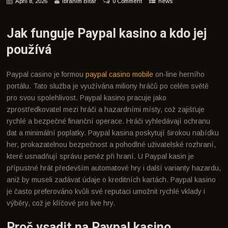
April 8, 2026
Ibrahim Bitar
0 Comment
news
Jak funguje Paypal kasino a kdo jej
používá
Paypal casino je formou
paypal casino mobile
on-line herního
portálu. Tato služba je využívána miliony hráčů po celém světě
pro svou spolehlivost. Paypal kasino pracuje jako
zprostředkovatel mezi hráči a hazardními místy, což zajišťuje
rychlé a bezpečné finanční operace. Hráči vyhledávají ochranu
dat a minimální poplatky. Paypal kasina poskytují širokou nabídku
her, prokazatelnou bezpečnost a pohodlné uživatelské rozhraní,
které usnadňují správu peněz při hraní. U Paypal kasin je
přípustné hrát především automatové hry i další varianty hazardu,
aniž by museli zadávat údaje o kreditních kartách. Paypal kasino
je často preferováno kvůli své reputaci umožnit rychlé vklady i
výběry, což je klíčové pro live hry.
Proč vsadit na Paypal kasino