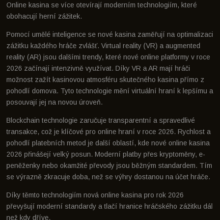
Online kasina se více otevírají moderním technologiím, které
obohacují herní zážitek.
Pomocí umělé inteligence se nové kasina zaměřují na optimalizaci
zážitku každého hráče zvlášť. Virtual reality (VR) a augmented
reality (AR) jsou dalšími trendy, které nové online platformy v roce
2026 začínají intenzivně využívat. Díky VR a AR mají hráči
možnost zažít kasinovou atmosféru skutečného kasina přímo z
pohodlí domova. Tyto technologie mění virtuální hraní k lepšímu a
posouvají jej na novou úroveň.
Blockchain technologie zaručuje transparentní a spravedlivé
transakce, což je klíčové pro online hraní v roce 2026. Rychlost a
pohodlí platebních metod je další oblastí, kde nové online kasina
2026 přinášejí velký posun. Moderní platby přes kryptoměny, e-
peněženky nebo okamžité převody jsou běžným standardem. Tím
se výrazně zkracuje doba, než se výhry dostanou na účet hráče.
Díky těmto technologiím nová online kasina pro rok 2026
převyšují moderní standardy a tlačí hranice hráčského zážitku dál
než kdy dříve.