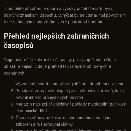
Dlouholeté působení v oboru a vysoký počet čtenářů bývají
dobrými známkami úspěchu. Vyhýbat by se čtenář měl povrchním
a nezajímavým magazínům, které postrádají hodnotu.
Přehled nejlepších zahraničních
časopisů
Nejpopulárnější zahraniční časopisy pokrývají širokou škálu
oblastí a zájmů. Zde je přehled těch nejvíce oblíbených a
oceněných:
Významný módní magazín s globálním dosahem a vlivem.
Populární zdroj technologických a vědeckých trendů, který
ovlivnil mnoho průmyslových odvětví.
Magazín nabízející objektivní pohledy na globální politiku a
ekonomické dění.
Časopis věnovaný kulturním fenoménům s širokým
záběrem a různorodými články.
Magazín, který přináší nejnovější informace ze všech koutů