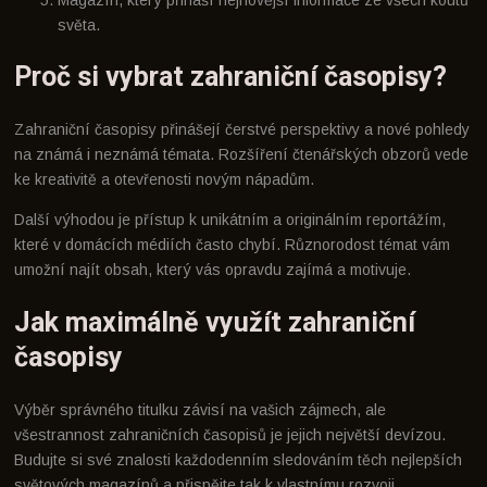
světa.
Proč si vybrat zahraniční časopisy?
Zahraniční časopisy přinášejí čerstvé perspektivy a nové pohledy
na známá i neznámá témata. Rozšíření čtenářských obzorů vede
ke kreativitě a otevřenosti novým nápadům.
Další výhodou je přístup k unikátním a originálním reportážím,
které v domácích médiích často chybí. Různorodost témat vám
umožní najít obsah, který vás opravdu zajímá a motivuje.
Jak maximálně využít zahraniční
časopisy
Výběr správného titulku závisí na vašich zájmech, ale
všestrannost zahraničních časopisů je jejich největší devízou.
Budujte si své znalosti každodenním sledováním těch nejlepších
světových magazínů a přispějte tak k vlastnímu rozvoji.