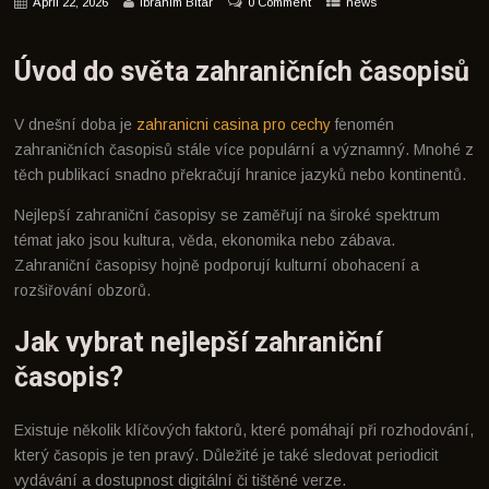
April 22, 2026
Ibrahim Bitar
0 Comment
news
Úvod do světa zahraničních časopisů
V dnešní doba je
zahranicni casina pro cechy
fenomén
zahraničních časopisů stále více populární a významný. Mnohé z
těch publikací snadno překračují hranice jazyků nebo kontinentů.
Nejlepší zahraniční časopisy se zaměřují na široké spektrum
témat jako jsou kultura, věda, ekonomika nebo zábava.
Zahraniční časopisy hojně podporují kulturní obohacení a
rozšiřování obzorů.
Jak vybrat nejlepší zahraniční
časopis?
Existuje několik klíčových faktorů, které pomáhají při rozhodování,
který časopis je ten pravý. Důležité je také sledovat periodicit
vydávání a dostupnost digitální či tištěné verze.