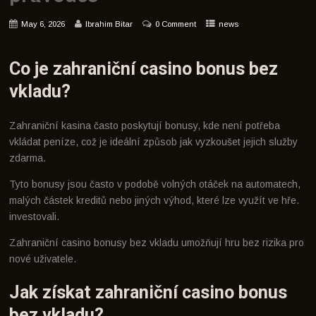
May 6, 2026
Ibrahim Bitar
0 Comment
news
Co je zahraniční casino bonus bez
vkladu?
Zahraniční kasina často poskytují bonusy, kde není potřeba
vkládat peníze, což je ideální způsob jak vyzkoušet jejich služby
zdarma.
Tyto bonusy jsou často v podobě volných otáček na automatech,
malých částek kreditů nebo jiných výhod, které lze využít ve hře.
investovali.
Zahraniční casino bonusy bez vkladu umožňují hru bez rizika pro
nové uživatele.
Jak získat zahraniční casino bonus
bez vkladu?