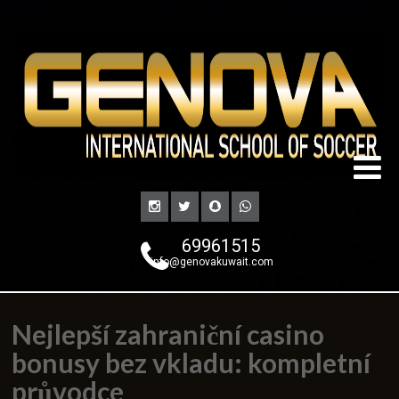
69961515
info@genovakuwait.com
Nejlepší zahraniční casino
bonusy bez vkladu: kompletní
průvodce