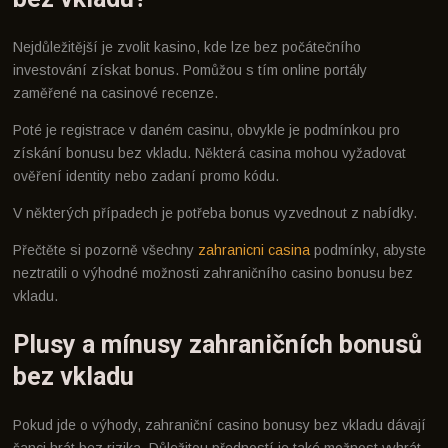
Nejdůležitější je zvolit kasino, kde lze bez počátečního
investování získat bonus. Pomůžou s tím online portály
zaměřené na casinové recenze.
Poté je registrace v daném casinu, obvykle je podmínkou pro
získání bonusu bez vkladu. Některá casina mohou vyžadovat
ověření identity nebo zadaní promo kódu.
V některých případech je potřeba bonus vyzvednout z nabídky.
Přečtěte si pozorně všechny
zahranicni casina
podmínky, abyste
neztratili o výhodné možnosti zahraničního casino bonusu bez
vkladu.
Plusy a mínusy zahraničních bonusů
bez vkladu
Pokud jde o výhody, zahraniční casino bonusy bez vkladu dávají
šanci hrát bez rizika. Důležitou předností je také možnost vyhrát