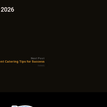
h 2026
Next Post
ent Catering Tips for Success
news