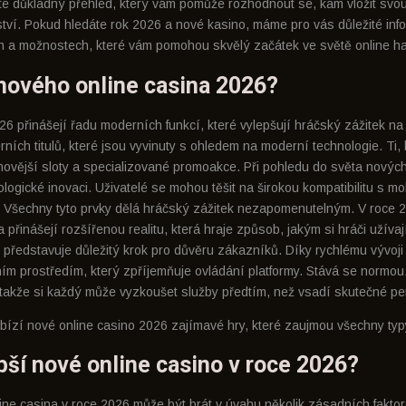
ete důkladný přehled, který vám pomůže rozhodnout se, kam vložit svou
tví. Pokud hledáte rok 2026 a nové kasino, máme pro vás důležité info
 a možnostech, které vám pomohou skvělý začátek ve světě online h
nového online casina 2026?
26 přinášejí řadu moderních funkcí, které vylepšují hráčský zážitek na
rních titulů, které jsou vyvinuty s ohledem na moderní technologie. Ti, 
ovější sloty a specializované promoakce. Při pohledu do světa nových
ologické inovaci. Uživatelé se mohou těšit na širokou kompatibilitu s mo
. Všechny tyto prvky dělá hráčský zážitek nezapomenutelným. V roce 2
přinášejí rozšířenou realitu, která hraje způsob, jakým si hráči užívají
představuje důležitý krok pro důvěru zákazníků. Díky rychlému vývoji
ím prostředím, který zpříjemňuje ovládání platformy. Stává se normou,
 takže si každý může vyzkoušet služby předtím, než vsadí skutečné pe
ízí nové online casino 2026 zajímavé hry, které zaujmou všechny typ
pší nové online casino v roce 2026?
e casina v roce 2026 může být brát v úvahu několik zásadních faktorů,