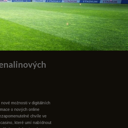
renalinových
 nové možnosti v digitálních
rmace o nových online
nezapomenutelné chvíle ve
 casino, které umí nabídnout