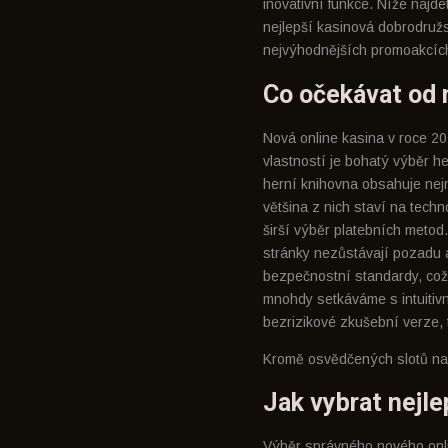
inovativní funkce. Níže najd
nejlepší kasinová dobrodružs
nejvýhodnějších promoakcích
Co očekávat od 
Nová online kasina v roce 20
vlastností je bohatý výběr he
herní knihovna obsahuje nejn
většina z nich staví na techn
širší výběr platebních metod
stránky nezůstávají pozadu a 
bezpečnostní standardy, což 
mnohdy setkáváme s intuitivn
bezrizikové zkušební verze,
Kromě osvědčených slotů nab
Jak vybrat nejle
Výběr správného nového onlin