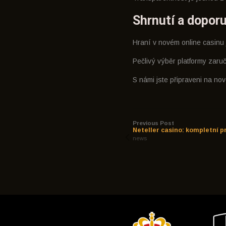
Shrnutí a doporu
Hraní v novém online casinu 
Pečlivý výběr platformy zaru
S námi jste připraveni na nov
Previous Post
Neteller casino: kompletní p
news