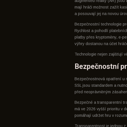
augmented reality (AR) jsou d
mají hráči možnost zažít kas
a posouvají jej na novou úro
Bezpečnostní technologie pro
Rychlost a pohodlí platebníc
platby přes kryptoměny, e-p
výhry dostanou na účet hráč
Technologie nejen zajišťují 
Bezpečnostní pr
Bezpečnostnová opatření u nov
SSL jsou standardem a nutnos
před neoprávněným zásahem. 
Bezpečné a transparentní tra
má ve 2026 vyšší prioritu v d
pomáhají udržet hru v rozumn
Transparentnost je jednou z