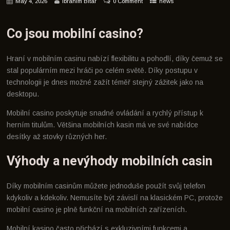
May 4, 2026
Ibrahim Bitar
0 Comment
news
Co jsou mobilní casino?
Hraní v mobilním casinu nabízí flexibilitu a pohodlí, díky čemuž se
stal populárním mezi hráči po celém světě. Díky postupu v
technologii je dnes možné zažít téměř stejný zážitek jako na
desktopu.
Mobilní casino poskytuje snadné ovládání a rychlý přístup k
herním titulům. Většina mobilních kasin má ve své nabídce
desítky až stovky různých her.
Výhody a nevýhody mobilních casin
Díky mobilním casinům můžete jednoduše použít svůj telefon
kdykoliv a kdekoliv. Nemusíte být závislí na klasickém PC, protože
mobilní casino je plně funkční na mobilních zařízeních.
Mobilní kasino často přichází s exkluzivními funkcemi a