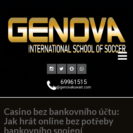
69961515
info@genovakuwait.com
Casino bez bankovního účtu:
Jak hrát online bez potřeby
bankovního spojení