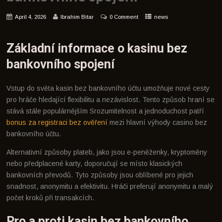
April 4, 2026
Ibrahim Bitar
0 Comment
news
Základní informace o kasinu bez
bankovního spojení
Vstup do světa kasin bez bankovního účtu umožňuje nové cesty
pro hráče hledající flexibilitu a nezávislost. Tento způsob hraní se
stává stále populárnějším Srozumitelnost a jednoduchost patří
bonus za registraci bez ověření
mezi hlavní výhody casino bez
bankovního účtu.
Alternativní způsoby plateb, jako jsou e-peněženky, kryptoměny
nebo předplacené karty, doporučují se místo klasických
bankovních převodů. Tyto způsoby jsou oblíbené pro jejich
snadnost, anonymitu a efektivitu. Hráči preferují anonymitu a malý
počet kroků při transakcích.
Pro a proti kasin bez bankovního