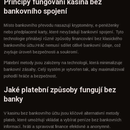
Principy fungování kasina bez
bankovního spojení
Místo bankovního převodu nasazují kryptoměny, e-peněženky
nebo předplacené karty, které nevyžadují bankovní spojení. Tyto
technologie přinášejí různé způsoby financování bez klasického
bankovního účtu.Hráč nemusí sdílet citlivé bankovní údaje, což
zvyšuje úroveň bezpečnosti a soukromí.
Platební metody jsou založeny na technologii, která minimalizuje
bankovní zásahy. Celý systém je vytvořen tak, aby maximalizoval
pohodlí hráče a bezpečnost.
Jaké platební způsoby fungují bez
banky
V kasinu bez bankovního účtu jsou klíčové alternativní metody
plateb, které umožňují vkládat a vybírat peníze bez bankovních
informací. hráti a spravovat finance efektivně a anonymně.