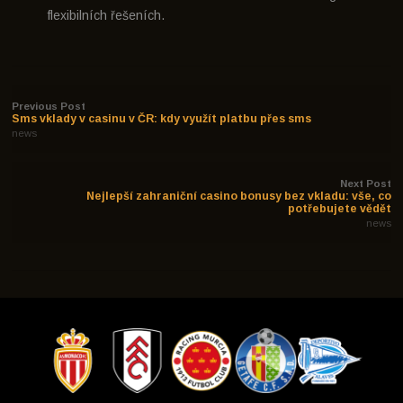
flexibilních řešeních.
Previous Post
Sms vklady v casinu v ČR: kdy využít platbu přes sms
news
Next Post
Nejlepší zahraniční casino bonusy bez vkladu: vše, co
potřebujete vědět
news